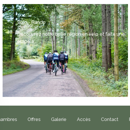
Vélo - Rando
Découvrez notre belle région en vélo et faite une
étape à...
+
hambres
Offres
Galerie
Accès
Contact